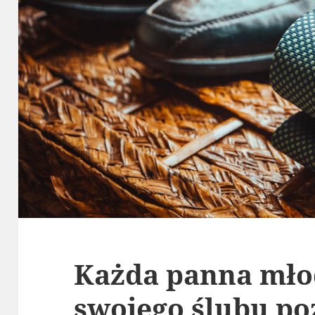
Każda panna mło
swojego ślubu po