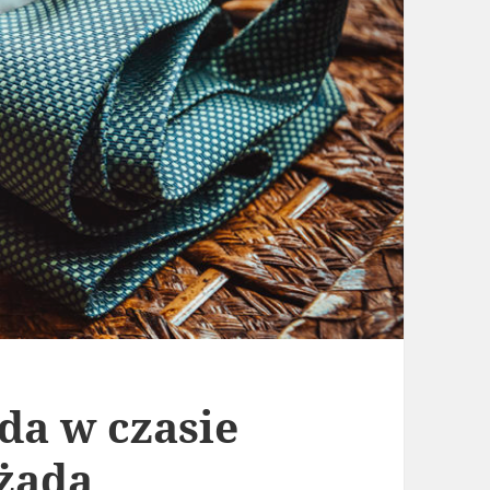
da w czasie
żąda