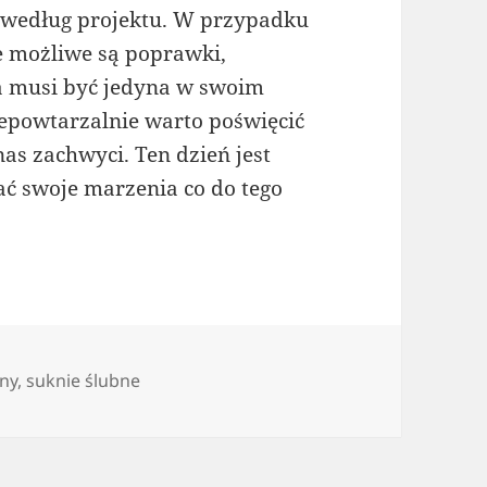
i według projektu. W przypadku
e możliwe są poprawki,
a musi być jedyna w swoim
epowtarzalnie warto poświęcić
nas zachwyci. Ten dzień jest
ać swoje marzenia co do tego
bny
,
suknie ślubne