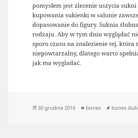
pomysłem jest zlecenie uszycia sukn
kupowania sukienki w salonie zawsz
dopasowanie do figury. Suknia ślubn
rodzaju. Aby w tym dniu wyglądać ni
sporo czasu na znalezienie tej, która 
niepowtarzalny, dlatego warto spełni
jak ma wygladać.
Data
Kategorie
Tagi
30 grudnia 2016
biznes
biznes ślu
publikacji