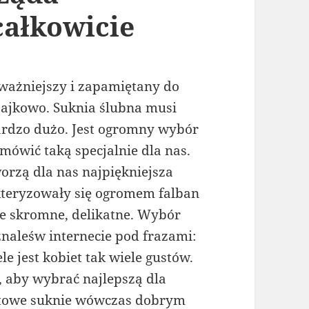
całkowicie
jważniejszy i zapamiętany do
bajkowo. Suknia ślubna musi
bardzo dużo. Jest ogromny wybór
mówić taką specjalnie dla nas.
orzą dla nas najpiękniejsza
kteryzowały się ogromem falban
ie skromne, delikatne. Wybór
naleśw internecie pod frazami:
ele jest kobiet tak wiele gustów.
n, aby wybrać najlepszą dla
 gotowe suknie wówczas dobrym