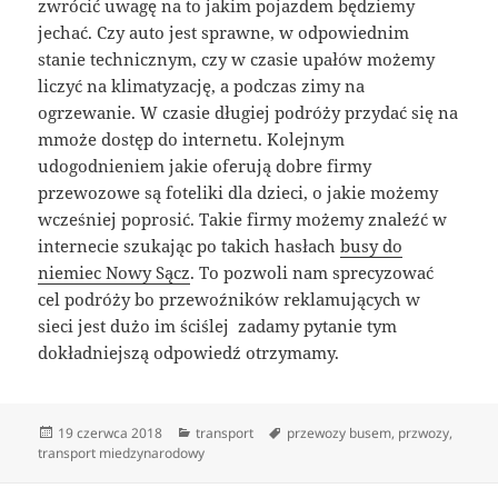
zwrócić uwagę na to jakim pojazdem będziemy
jechać. Czy auto jest sprawne, w odpowiednim
stanie technicznym, czy w czasie upałów możemy
liczyć na klimatyzację, a podczas zimy na
ogrzewanie. W czasie długiej podróży przydać się na
mmoże dostęp do internetu. Kolejnym
udogodnieniem jakie oferują dobre firmy
przewozowe są foteliki dla dzieci, o jakie możemy
wcześniej poprosić. Takie firmy możemy znaleźć w
internecie szukając po takich hasłach
busy do
niemiec Nowy Sącz
. To pozwoli nam sprecyzować
cel podróży bo przewoźników reklamujących w
sieci jest dużo im ściślej zadamy pytanie tym
dokładniejszą odpowiedź otrzymamy.
Data
Kategorie
Tagi
19 czerwca 2018
transport
przewozy busem
,
przwozy
,
publikacji
transport miedzynarodowy