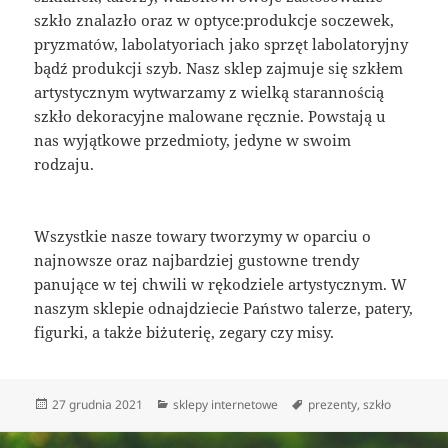
szkło znalazło oraz w optyce:produkcje soczewek,
pryzmatów, labolatyoriach jako sprzęt labolatoryjny
bądź produkcji szyb. Nasz sklep zajmuje się szkłem
artystycznym wytwarzamy z wielką starannością
szkło dekoracyjne malowane ręcznie. Powstają u
nas wyjątkowe przedmioty, jedyne w swoim
rodzaju.
Wszystkie nasze towary tworzymy w oparciu o
najnowsze oraz najbardziej gustowne trendy
panujące w tej chwili w rękodziele artystycznym. W
naszym sklepie odnajdziecie Państwo talerze, patery,
figurki, a także biżuterię, zegary czy misy.
Data
Kategorie
Tagi
27 grudnia 2021
sklepy internetowe
prezenty
,
szkło
publikacji