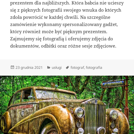
prezentem dla najbliższych. Która babcia nie ucieszy
się z pięknych fotografii swojego wnuka do których
zdoła powrócić w każdej chwili. Na szczególne
zamówienie wykonamy spersonalizowany gadżet,
który również może być pięknym prezentem.
Zajmujemy się fotografią i oferujemy zdjęcia do
dokumentów, odbitki oraz różne sesje zdjęciowe.
Data
Kategorie
Tagi
23 grudnia 2021
usługi
fotograf
,
fotografia
publikacji