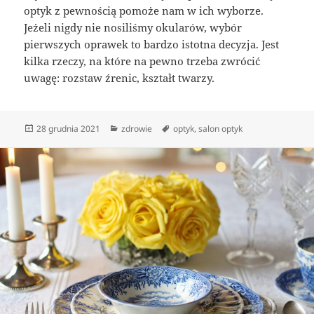
optyk z pewnością pomoże nam w ich wyborze.
Jeżeli nigdy nie nosiliśmy okularów, wybór
pierwszych oprawek to bardzo istotna decyzja. Jest
kilka rzeczy, na które na pewno trzeba zwrócić
uwagę: rozstaw źrenic, kształt twarzy.
Data
Kategorie
Tagi
28 grudnia 2021
zdrowie
optyk
,
salon optyk
publikacji