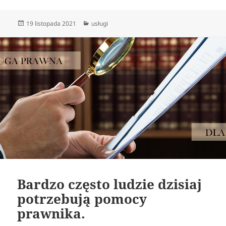
Data
Kategorie
19 listopada 2021
usługi
publikacji
Bardzo często ludzie dzisiaj
potrzebują pomocy
prawnika.