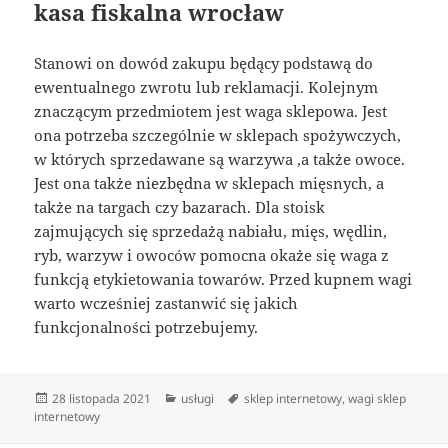
kasa fiskalna wrocław
Stanowi on dowód zakupu będący podstawą do
ewentualnego zwrotu lub reklamacji. Kolejnym
znaczącym przedmiotem jest waga sklepowa. Jest
ona potrzeba szczególnie w sklepach spożywczych,
w których sprzedawane są warzywa ,a także owoce.
Jest ona także niezbędna w sklepach mięsnych, a
także na targach czy bazarach. Dla stoisk
zajmujących się sprzedażą nabiału, mięs, wędlin,
ryb, warzyw i owoców pomocna okaże się waga z
funkcją etykietowania towarów. Przed kupnem wagi
warto wcześniej zastanwić się jakich
funkcjonalności potrzebujemy.
Data
Kategorie
Tagi
28 listopada 2021
usługi
sklep internetowy
,
wagi sklep
publikacji
internetowy