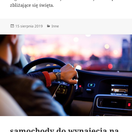
zbliżające się święta.
Data
Kategorie
15 sierpnia 2019
Inne
publikacji
samochody do wynajęcia na