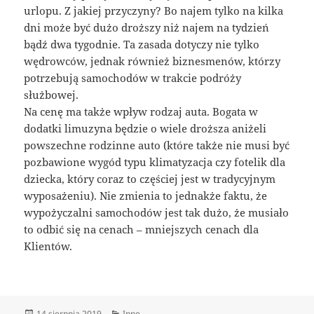
urlopu. Z jakiej przyczyny? Bo najem tylko na kilka
dni może być dużo droższy niż najem na tydzień
bądź dwa tygodnie. Ta zasada dotyczy nie tylko
wędrowców, jednak również biznesmenów, którzy
potrzebują samochodów w trakcie podróży
służbowej.
Na cenę ma także wpływ rodzaj auta. Bogata w
dodatki limuzyna będzie o wiele droższa aniżeli
powszechne rodzinne auto (które także nie musi być
pozbawione wygód typu klimatyzacja czy fotelik dla
dziecka, który coraz to częściej jest w tradycyjnym
wyposażeniu). Nie zmienia to jednakże faktu, że
wypożyczalni samochodów jest tak dużo, że musiało
to odbić się na cenach – mniejszych cenach dla
Klientów.
Data
Kategorie
14 sierpnia 2019
Inne