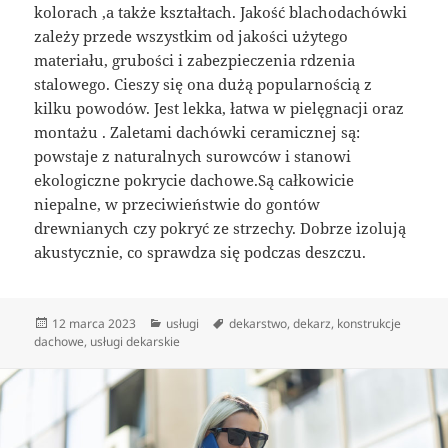
kolorach ,a także kształtach. Jakość blachodachówki
zależy przede wszystkim od jakości użytego
materiału, grubości i zabezpieczenia rdzenia
stalowego. Cieszy się ona dużą popularnością z
kilku powodów. Jest lekka, łatwa w pielęgnacji oraz
montażu . Zaletami dachówki ceramicznej są:
powstaje z naturalnych surowców i stanowi
ekologiczne pokrycie dachowe.Są całkowicie
niepalne, w przeciwieństwie do gontów
drewnianych czy pokryć ze strzechy. Dobrze izolują
akustycznie, co sprawdza się podczas deszczu.
Data
Kategorie
Tagi
12 marca 2023
usługi
dekarstwo
,
dekarz
,
konstrukcje
publikacji
dachowe
,
usługi dekarskie