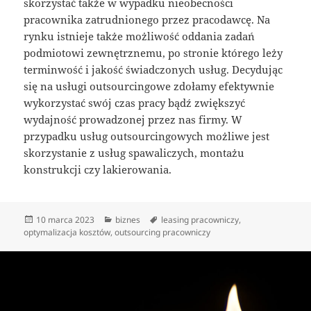
skorzystać także w wypadku nieobecności
pracownika zatrudnionego przez pracodawcę. Na
rynku istnieje także możliwość oddania zadań
podmiotowi zewnętrznemu, po stronie którego leży
terminwość i jakość świadczonych usług. Decydując
się na usługi outsourcingowe zdołamy efektywnie
wykorzystać swój czas pracy bądź zwiększyć
wydajność prowadzonej przez nas firmy. W
przypadku usług outsourcingowych możliwe jest
skorzystanie z usług spawaliczych, montażu
konstrukcji czy lakierowania.
Data
Kategorie
Tagi
10 marca 2023
biznes
leasing pracowniczy
,
publikacji
optymalizacja kosztów
,
outsourcing pracowniczy