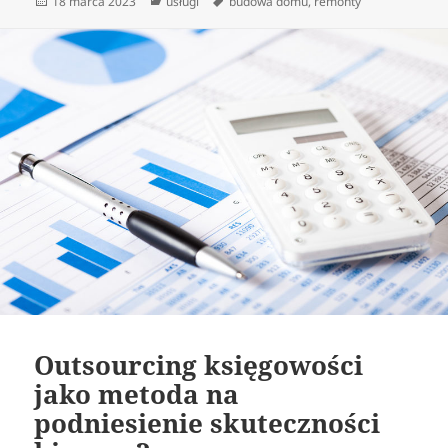
Data
Kategorie
Tagi
18 marca 2023
usługi
budowa domu
,
remonty
publikacji
Outsourcing księgowości
jako metoda na
podniesienie skuteczności