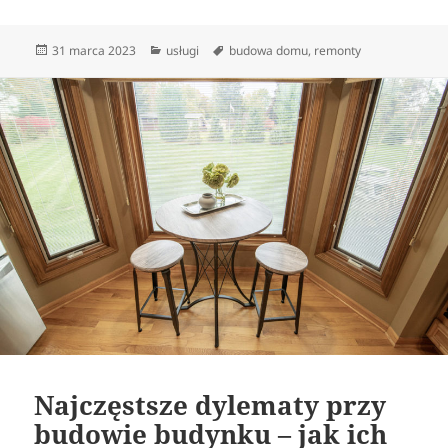
Data
Kategorie
Tagi
31 marca 2023
usługi
budowa domu
,
remonty
publikacji
Najczęstsze dylematy przy
budowie budynku – jak ich