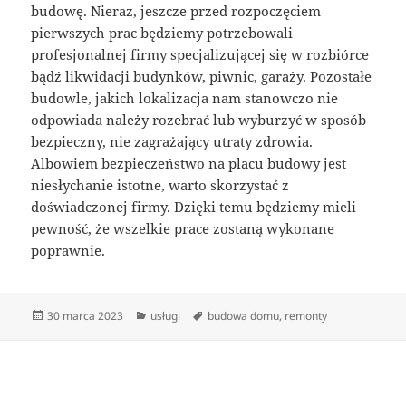
budowę. Nieraz, jeszcze przed rozpoczęciem
pierwszych prac będziemy potrzebowali
profesjonalnej firmy specjalizującej się w rozbiórce
bądź likwidacji budynków, piwnic, garaży. Pozostałe
budowle, jakich lokalizacja nam stanowczo nie
odpowiada należy rozebrać lub wyburzyć w sposób
bezpieczny, nie zagrażający utraty zdrowia.
Albowiem bezpieczeństwo na placu budowy jest
niesłychanie istotne, warto skorzystać z
doświadczonej firmy. Dzięki temu będziemy mieli
pewność, że wszelkie prace zostaną wykonane
poprawnie.
Data
Kategorie
Tagi
30 marca 2023
usługi
budowa domu
,
remonty
publikacji