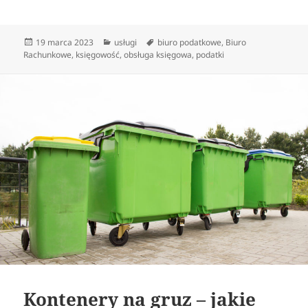
Data
Kategorie
Tagi
19 marca 2023
usługi
biuro podatkowe
,
Biuro
publikacji
Rachunkowe
,
księgowość
,
obsługa księgowa
,
podatki
Kontenery na gruz – jakie