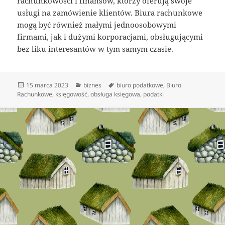
rachunkowości i finansów, którzy oferują swoje
usługi na zamówienie klientów. Biura rachunkowe
mogą być również małymi jednoosobowymi
firmami, jak i dużymi korporacjami, obsługującymi
bez liku interesantów w tym samym czasie.
Data
Kategorie
Tagi
15 marca 2023
biznes
biuro podatkowe
,
Biuro
publikacji
Rachunkowe
,
księgowość
,
obsługa księgowa
,
podatki