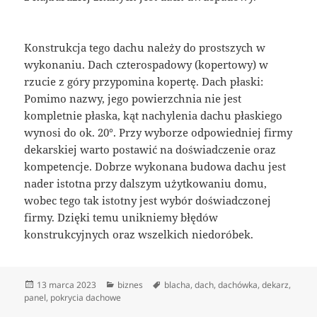
Konstrukcja tego dachu należy do prostszych w
wykonaniu. Dach czterospadowy (kopertowy) w
rzucie z góry przypomina kopertę. Dach płaski:
Pomimo nazwy, jego powierzchnia nie jest
kompletnie płaska, kąt nachylenia dachu płaskiego
wynosi do ok. 20°. Przy wyborze odpowiedniej firmy
dekarskiej warto postawić na doświadczenie oraz
kompetencje. Dobrze wykonana budowa dachu jest
nader istotna przy dalszym użytkowaniu domu,
wobec tego tak istotny jest wybór doświadczonej
firmy. Dzięki temu unikniemy błędów
konstrukcyjnych oraz wszelkich niedoróbek.
Data
Kategorie
Tagi
13 marca 2023
biznes
blacha
,
dach
,
dachówka
,
dekarz
,
publikacji
panel
,
pokrycia dachowe